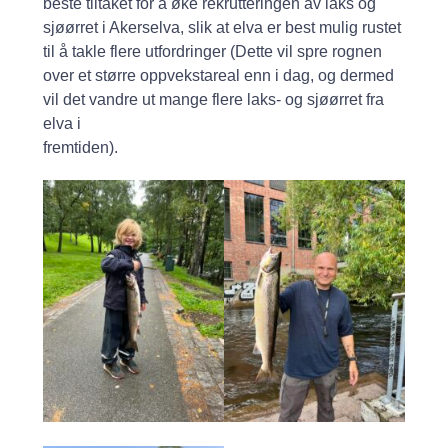
beste tiltaket for å øke rekrutteringen av laks og
sjøørret i Akerselva, slik at elva er best mulig rustet
til å takle flere utfordringer (Dette vil spre rognen
over et større oppvekstareal enn i dag, og dermed
vil det vandre ut mange flere laks- og sjøørret fra
elva i
fremtiden).