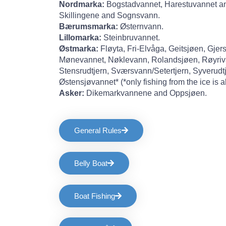
Nordmarka:
Bogstadvannet, Harestuvannet a
Skillingene and Sognsvann.
Bærumsmarka:
Østernvann.
Lillomarka:
Steinbruvannet.
Østmarka:
Fløyta, Fri-Elvåga, Geitsjøen, Gjer
Mønevannet, Nøklevann, Rolandsjøen, Røyriva
Stensrudtjern, Sværsvann/Setertjern, Syverudt
Østensjøvannet* (*only fishing from the ice is a
Asker:
Dikemarkvannene and Oppsjøen.
General Rules
Belly Boat
Boat Fishing