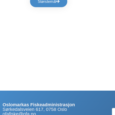
Størstemål
Oslomarkas Fiskeadministrasjon
Sørkedalsveien 617, 0758 Oslo
ofafiske@ofa.no