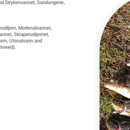
nd Strykenvannet, Sandungene,
srudtjern, Morterudvannet,
nnet, Skraperudtjernet,
jern, Ulsrudvann and
llowed).