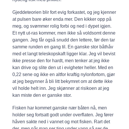
Gjeddeteorien blir fort evig forkastet, og jeg kjenner
at pulsen bare øker enda mer. Den kikker opp på
meg, og svømmer rolig forbi og ned i dypet igjen.
Et nytt ut-ras kommer, men ikke så voldsomt denne
gangen. Jeg får også snudd den lettere, før den tar
samme runden en gang til. En ganske stor båthåv
med et langt teleskopskaft ligger klar. Jeg vil bevist
ikke presse den for hardt, men tenker at jeg ikke
kan drive og slite den ut i evigheter heller. Med en
0,22 sene og ikke en altfor kraftig nylonfortom, gjør
at jeg begynner å bli litt bekymret om at dette ikke
vil holde helt inn. Jeg skjønner at risikoen at jeg
kan miste den er ganske stor.
Fisken har kommet ganske nær båten nå, men
holder seg fortsatt godt under overflaten. Jeg fører
håven sakte ned i vannet og mot fisken. Rart det
der, men når man ser ting under vann så ser de