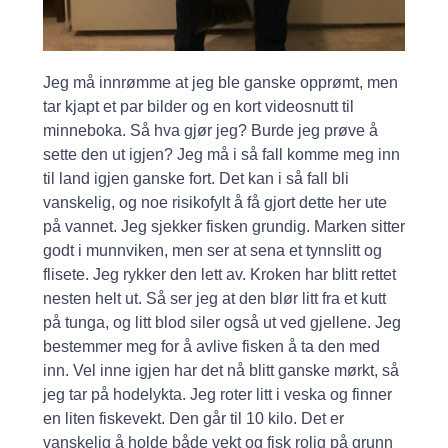
Jeg må innrømme at jeg ble ganske opprømt, men
tar kjapt et par bilder og en kort videosnutt til
minneboka. Så hva gjør jeg? Burde jeg prøve å
sette den ut igjen? Jeg må i så fall komme meg inn
til land igjen ganske fort. Det kan i så fall bli
vanskelig, og noe risikofylt å få gjort dette her ute
på vannet. Jeg sjekker fisken grundig. Marken sitter
godt i munnviken, men ser at sena et tynnslitt og
flisete. Jeg rykker den lett av. Kroken har blitt rettet
nesten helt ut. Så ser jeg at den blør litt fra et kutt
på tunga, og litt blod siler også ut ved gjellene. Jeg
bestemmer meg for å avlive fisken å ta den med
inn. Vel inne igjen har det nå blitt ganske mørkt, så
jeg tar på hodelykta. Jeg roter litt i veska og finner
en liten fiskevekt. Den går til 10 kilo. Det er
vanskelig å holde både vekt og fisk rolig på grunn