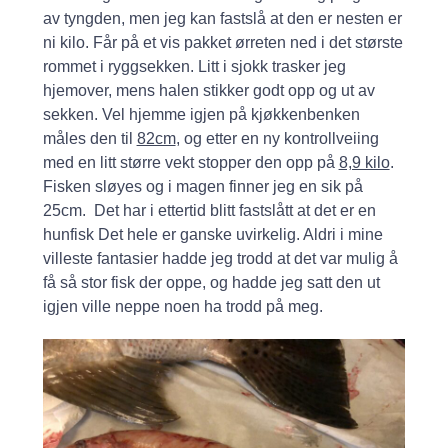
av tyngden, men jeg kan fastslå at den er nesten er
ni kilo. Får på et vis pakket ørreten ned i det største
rommet i ryggsekken. Litt i sjokk trasker jeg
hjemover, mens halen stikker godt opp og ut av
sekken. Vel hjemme igjen på kjøkkenbenken
måles den til
82cm
, og etter en ny kontrollveiing
med en litt større vekt stopper den opp på
8,9 kilo
.
Fisken sløyes og i magen finner jeg en sik på
25cm. Det har i ettertid blitt fastslått at det er en
hunfisk Det hele er ganske uvirkelig. Aldri i mine
villeste fantasier hadde jeg trodd at det var mulig å
få så stor fisk der oppe, og hadde jeg satt den ut
igjen ville neppe noen ha trodd på meg.