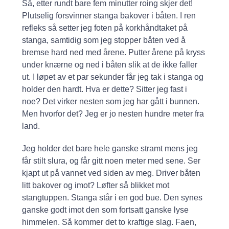
Så, etter rundt bare fem minutter roing skjer det!
Plutselig forsvinner stanga bakover i båten. I ren
refleks så setter jeg foten på korkhåndtaket på
stanga, samtidig som jeg stopper båten ved å
bremse hard ned med årene. Putter årene på kryss
under knærne og ned i båten slik at de ikke faller
ut. I løpet av et par sekunder får jeg tak i stanga og
holder den hardt. Hva er dette? Sitter jeg fast i
noe? Det virker nesten som jeg har gått i bunnen.
Men hvorfor det? Jeg er jo nesten hundre meter fra
land.
Jeg holder det bare hele ganske stramt mens jeg
får stilt slura, og får gitt noen meter med sene. Ser
kjapt ut på vannet ved siden av meg. Driver båten
litt bakover og imot? Løfter så blikket mot
stangtuppen. Stanga står i en god bue. Den synes
ganske godt imot den som fortsatt ganske lyse
himmelen. Så kommer det to kraftige slag. Faen,