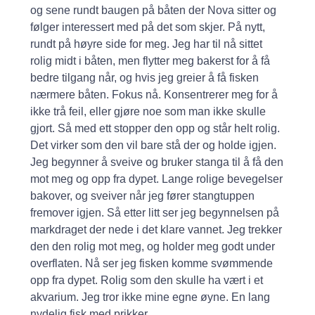
og sene rundt baugen på båten der Nova sitter og
følger interessert med på det som skjer. På nytt,
rundt på høyre side for meg. Jeg har til nå sittet
rolig midt i båten, men flytter meg bakerst for å få
bedre tilgang når, og hvis jeg greier å få fisken
nærmere båten. Fokus nå. Konsentrerer meg for å
ikke trå feil, eller gjøre noe som man ikke skulle
gjort. Så med ett stopper den opp og står helt rolig.
Det virker som den vil bare stå der og holde igjen.
Jeg begynner å sveive og bruker stanga til å få den
mot meg og opp fra dypet. Lange rolige bevegelser
bakover, og sveiver når jeg fører stangtuppen
fremover igjen. Så etter litt ser jeg begynnelsen på
markdraget der nede i det klare vannet. Jeg trekker
den den rolig mot meg, og holder meg godt under
overflaten. Nå ser jeg fisken komme svømmende
opp fra dypet. Rolig som den skulle ha vært i et
akvarium. Jeg tror ikke mine egne øyne. En lang
nydelig fisk med prikker.