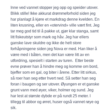
Inne ved vannet stopper jeg opp og speider utover.
Blikk stille! Ikke akkurat drømmeforhold siden jeg
har planlagt å kjøre et markdrag denne kvelden. En
liten krusning, eller en «otervind» ville vært fint. Jeg
tar meg god tid til å pakke ut, gjør klar stanga, samt
litt fiskeutstyr som mark og håv. Jeg har ellers
ganske lave skuldre og ikke de helt store
forhåpningene siden jeg Nova er med. Han liker å
være med i båten, men det kan være litt av en
utfordring, spesielt i starten av turen. Etter beste
evne prøver han å hindre meg og komme om bord,
bjeffer som en gal, og biter i årene. Etter litt sirkus,
så roer han seg etter hvert ned. Så setter han seg
foran i baugen og ser utover. Øyungen er et ganske
grunt vann med øyer, viker, holmer og sund. Jeg
har lest at største dybde er på rundt 25 meter. I
tillegg til abbor og ørret, huser også vannet røye og
sik.