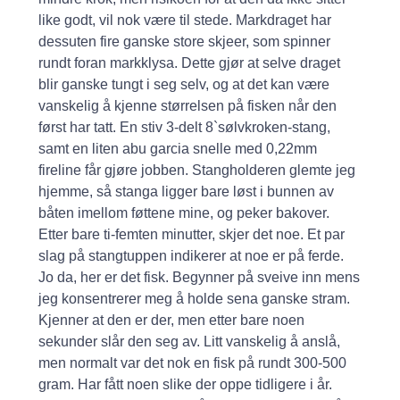
like godt, vil nok være til stede. Markdraget har
dessuten fire ganske store skjeer, som spinner
rundt foran markklysa. Dette gjør at selve draget
blir ganske tungt i seg selv, og at det kan være
vanskelig å kjenne størrelsen på fisken når den
først har tatt. En stiv 3-delt 8`sølvkroken-stang,
samt en liten abu garcia snelle med 0,22mm
fireline får gjøre jobben. Stangholderen glemte jeg
hjemme, så stanga ligger bare løst i bunnen av
båten imellom føttene mine, og peker bakover.
Etter bare ti-femten minutter, skjer det noe. Et par
slag på stangtuppen indikerer at noe er på ferde.
Jo da, her er det fisk. Begynner på sveive inn mens
jeg konsentrerer meg å holde sena ganske stram.
Kjenner at den er der, men etter bare noen
sekunder slår den seg av. Litt vanskelig å anslå,
men normalt var det nok en fisk på rundt 300-500
gram. Har fått noen slike der oppe tidligere i år.