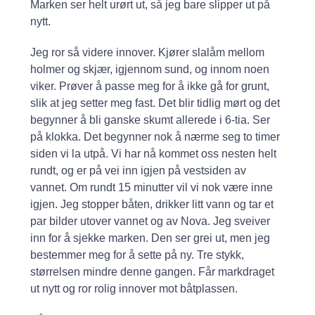
Marken ser helt urørt ut, så jeg bare slipper ut på
nytt.
Jeg ror så videre innover. Kjører slalåm mellom
holmer og skjær, igjennom sund, og innom noen
viker. Prøver å passe meg for å ikke gå for grunt,
slik at jeg setter meg fast. Det blir tidlig mørt og det
begynner å bli ganske skumt allerede i 6-tia. Ser
på klokka. Det begynner nok å nærme seg to timer
siden vi la utpå. Vi har nå kommet oss nesten helt
rundt, og er på vei inn igjen på vestsiden av
vannet. Om rundt 15 minutter vil vi nok være inne
igjen. Jeg stopper båten, drikker litt vann og tar et
par bilder utover vannet og av Nova. Jeg sveiver
inn for å sjekke marken. Den ser grei ut, men jeg
bestemmer meg for å sette på ny. Tre stykk,
størrelsen mindre denne gangen. Får markdraget
ut nytt og ror rolig innover mot båtplassen.