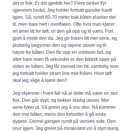
det er fisk. Er det gjedde her? Flere tanker flyr
igjennom hodet. Jeg holder fortsatt ganske hardt
igjen. Så, rundt 60-70 meter bak båten plasker det
til, men bare helt i overflaten. Ofte hvis man kjører
en ørret litt for tøft, vil den gå opp og til værs. Fort
gjort å miste den da. Jeg gir fisken litt mer sene, og
plutselig begynner den og skjene utover og til
høyre for båten. Den får opp en voldsom fart, og
etter bare noen få sekunder er den faktisk oppe på
siden av båten. Jeg får sveivet inn litt, samtidig som
jeg fortsatt holder stram line mot fisken. Hvor tøft
skal jeg våge å kjøre den?
Jeg skjønner i hvert fall nå at dette må være en stor
fisk. Den går dypt, og trekker stadig utover. Mer
sene fyker ut. Så greier jeg å snu den. Nå kommer
den mot båten, mens den fortsetter å gå enda
dypere. Denne gangen rundt på venstre side. Den
snur igjen. Jeg greier på mirakuløst vis å styrt stang