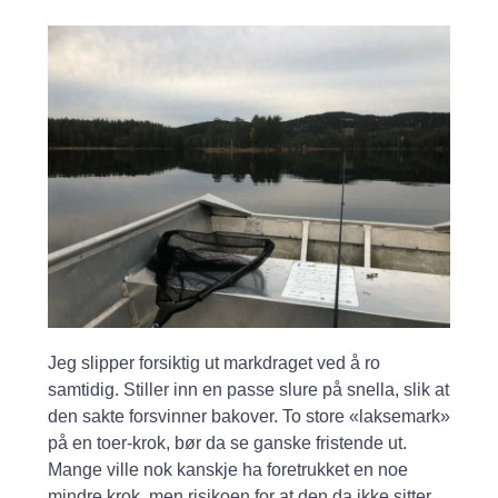
Jeg slipper forsiktig ut markdraget ved å ro
samtidig. Stiller inn en passe slure på snella, slik at
den sakte forsvinner bakover. To store «laksemark»
på en toer-krok, bør da se ganske fristende ut.
Mange ville nok kanskje ha foretrukket en noe
mindre krok, men risikoen for at den da ikke sitter