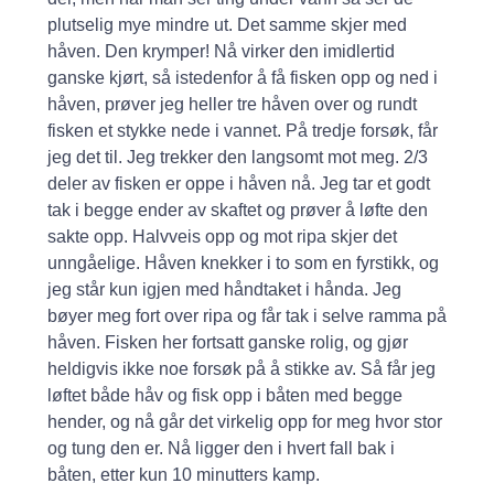
plutselig mye mindre ut. Det samme skjer med
håven. Den krymper! Nå virker den imidlertid
ganske kjørt, så istedenfor å få fisken opp og ned i
håven, prøver jeg heller tre håven over og rundt
fisken et stykke nede i vannet. På tredje forsøk, får
jeg det til. Jeg trekker den langsomt mot meg. 2/3
deler av fisken er oppe i håven nå. Jeg tar et godt
tak i begge ender av skaftet og prøver å løfte den
sakte opp. Halvveis opp og mot ripa skjer det
unngåelige. Håven knekker i to som en fyrstikk, og
jeg står kun igjen med håndtaket i hånda. Jeg
bøyer meg fort over ripa og får tak i selve ramma på
håven. Fisken her fortsatt ganske rolig, og gjør
heldigvis ikke noe forsøk på å stikke av. Så får jeg
løftet både håv og fisk opp i båten med begge
hender, og nå går det virkelig opp for meg hvor stor
og tung den er. Nå ligger den i hvert fall bak i
båten, etter kun 10 minutters kamp.