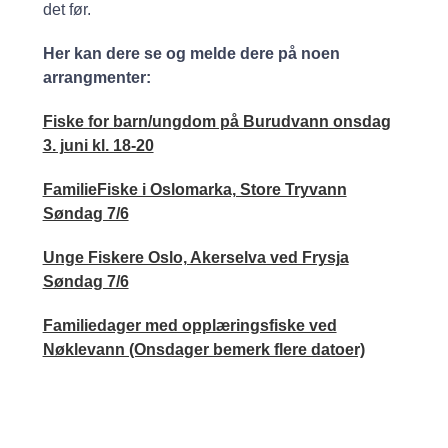
det før.
Her kan dere se og melde dere på noen
arrangmenter:
Fiske for barn/ungdom på Burudvann onsdag
3. juni kl. 18-20
FamilieFiske i Oslomarka, Store Tryvann
Søndag 7/6
Unge Fiskere Oslo, Akerselva ved Frysja
Søndag 7/6
Familiedager med opplæringsfiske ved
Nøklevann (Onsdager bemerk flere datoer)