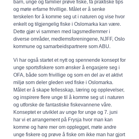
barn, unge og familier prøve fiske, få praktiske tips
og møte erfarne frivillige. Målet er å senke
terskelen for å komme seg ut i naturen og vise hvor
enkelt og tilgjengelig fiske i Oslomarka kan være.
Dette gjør vi sammen med lagsmedlemmer i
diverse områder, medlemsforeningene, NJFF, Oslo
kommune og samarbeidspartnere som ABU.
Vi har også startet et nytt og spennende konsept for
unge sportsfiskere som ønsker å engasjere seg i
OFA, både som frivillige og som en del av et aktivt
miljø som deler gleden ved fiske i Oslomarka.
Målet er å skape fellesskap, læring og opplevelser,
og inspirere flere unge til å komme seg ut i naturen
og utforske de fantastiske fiskevannene våre.
Konseptet er utviklet av unge for unge og 7. juni
har vi et arrangement på Frysja hvor man kan
komme og høre mer om opplegget, møte andre
unge fiskere og prøve å fiske om ikke man har gjort